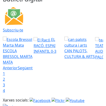
Subscriu-te
EL
RACÓ. ESPAI
TEATR
ESCOLA
CAN PALOTS,
INFANTIL 0-3
AUDI
BRESSOL MARTA
CULTURA & ARTS
PALO
MATA
Anterior
Següent
1
2
3
4
Xarxes socials: