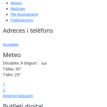
Avisos
Notícies
Ple Ajuntament
Publicacions
Adreces i telèfons
Accedeix
Meteo
Dissabte, 8 d’agost
D
T.Màx: 35°
T
T.Min: 23°
T
1
2
Anterior
Següent
Butlletí digital