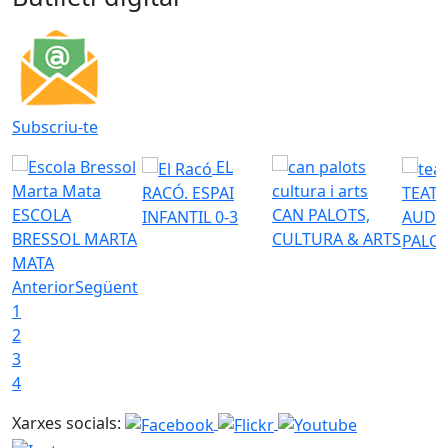
Subscriu-te
EL
RACÓ. ESPAI
TEATR
ESCOLA
CAN PALOTS,
INFANTIL 0-3
AUDI
BRESSOL MARTA
CULTURA & ARTS
PALO
MATA
Anterior
Següent
1
2
3
4
Xarxes socials: