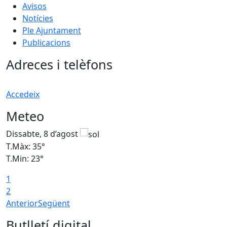
Avisos
Notícies
Ple Ajuntament
Publicacions
Adreces i telèfons
Accedeix
Meteo
Dissabte, 8 d’agost
D
T.Màx: 35°
T
T.Min: 23°
T
1
2
Anterior
Següent
Butlletí digital