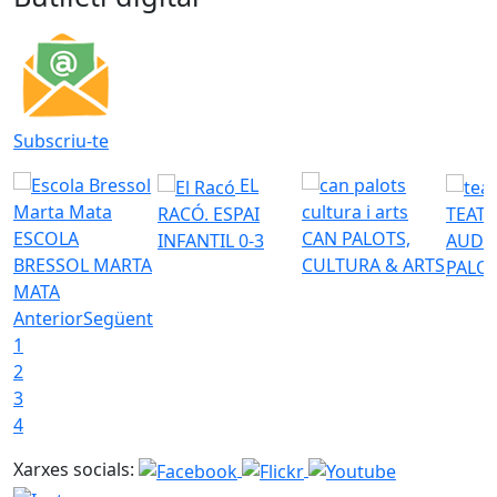
Subscriu-te
EL
RACÓ. ESPAI
TEATR
ESCOLA
CAN PALOTS,
INFANTIL 0-3
AUDI
BRESSOL MARTA
CULTURA & ARTS
PALO
MATA
Anterior
Següent
1
2
3
4
Xarxes socials: