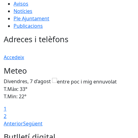
Avisos
Notícies
Ple Ajuntament
Publicacions
Adreces i telèfons
Accedeix
Meteo
Divendres, 7 d’agost
D
T.Màx: 33°
T
T.Min: 22°
T
1
2
Anterior
Següent
Butlletí digital