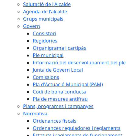
Salutació de l'Alcalde
Agenda de l'alcalde
Grups municipals
Govern
Consistori
Regidories
Organigrama i cartipàs
Ple municipal
Informació del desenvolupament del ple
Junta de Govern Local
Comissions
Pla d'Actuació Municipal (PAM)
Codi de bona conducta
Pla de mesures antifrau
Plans, programes i campanyes
Normativa
Ordenances fiscals
Ordenances reguladores i reglaments
Estatuts i reglaments de funcionament