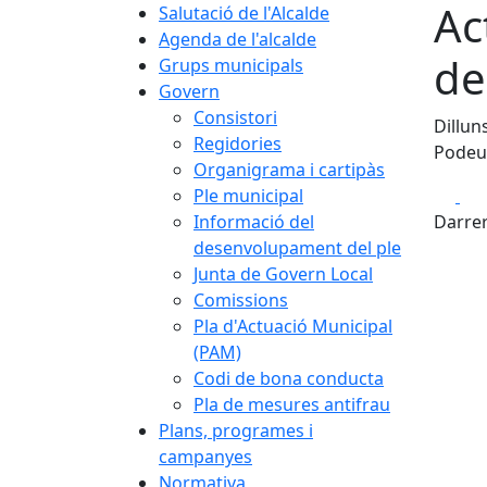
Ac
Salutació de l'Alcalde
Agenda de l'alcalde
de
Grups municipals
Govern
Consistori
Dillun
Regidories
Podeu 
Organigrama i cartipàs
Fa
Ple municipal
Informació del
Darrer
desenvolupament del ple
Junta de Govern Local
Comissions
Pla d'Actuació Municipal
(PAM)
Codi de bona conducta
Pla de mesures antifrau
Plans, programes i
campanyes
Normativa