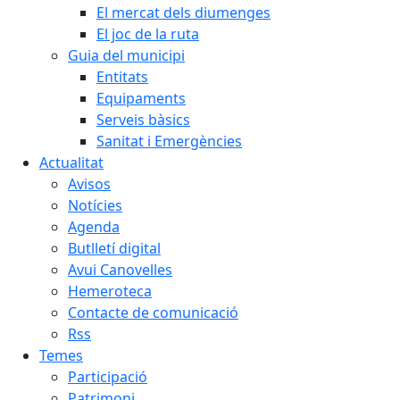
El mercat dels diumenges
El joc de la ruta
Guia del municipi
Entitats
Equipaments
Serveis bàsics
Sanitat i Emergències
Actualitat
Avisos
Notícies
Agenda
Butlletí digital
Avui Canovelles
Hemeroteca
Contacte de comunicació
Rss
Temes
Participació
Patrimoni