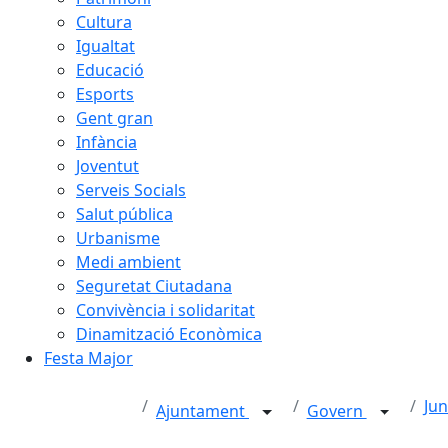
Cultura
Igualtat
Educació
Esports
Gent gran
Infància
Joventut
Serveis Socials
Salut pública
Urbanisme
Medi ambient
Seguretat Ciutadana
Convivència i solidaritat
Dinamització Econòmica
Festa Major
Jun
Ajuntament
Govern