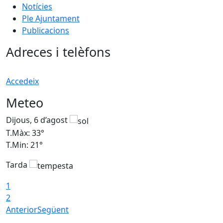
Notícies
Ple Ajuntament
Publicacions
Adreces i telèfons
Accedeix
Meteo
Dijous, 6 d’agost
D
T.Màx: 33°
T
T.Min: 21°
T
Tarda
T
1
2
Anterior
Següent