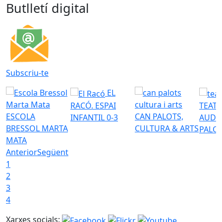
Butlletí digital
Subscriu-te
EL
RACÓ. ESPAI
TEATR
ESCOLA
CAN PALOTS,
INFANTIL 0-3
AUDI
BRESSOL MARTA
CULTURA & ARTS
PALO
MATA
Anterior
Següent
1
2
3
4
Xarxes socials: