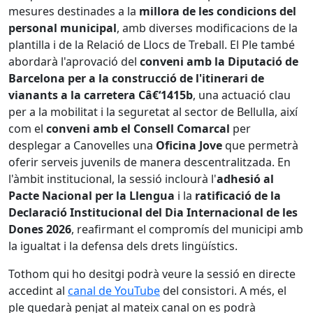
mesures destinades a la
millora de les condicions del
personal municipal
, amb diverses modificacions de la
plantilla i de la Relació de Llocs de Treball. El Ple també
abordarà l'aprovació del
conveni amb la Diputació de
Barcelona per a la construcció de l'itinerari de
vianants a la carretera Câ€‘1415b
, una actuació clau
per a la mobilitat i la seguretat al sector de Bellulla, així
com el
conveni amb el Consell Comarcal
per
desplegar a Canovelles una
Oficina Jove
que permetrà
oferir serveis juvenils de manera descentralitzada. En
l'àmbit institucional, la sessió inclourà l'
adhesió al
Pacte Nacional per la Llengua
i la
ratificació de la
Declaració Institucional del Dia Internacional de les
Dones 2026
, reafirmant el compromís del municipi amb
la igualtat i la defensa dels drets lingüístics.
Tothom qui ho desitgi podrà veure la sessió en directe
accedint al
canal de YouTube
del consistori. A més, el
ple quedarà penjat al mateix canal on es podrà