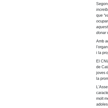
Segons
increï
que
“v
ocupan
aquest
donar v
Amb aq
l'organ
i la pr
El CNI
de Cat
joves 
la prom
L'Asse
caracte
molt mé
adoles