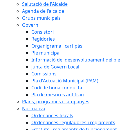
Salutació de l'Alcalde
Agenda de l'alcalde
Grups municipals
Govern
Consistori
Regidories
Organigrama i cartipàs
Ple municipal
Informació del desenvolupament del ple
Junta de Govern Local
Comissions
Pla d'Actuació Municipal (PAM)
Codi de bona conducta
Pla de mesures antifrau
Plans, programes i campanyes
Normativa
Ordenances fiscals
Ordenances reguladores i reglaments
Estatuts i reglaments de funcionament