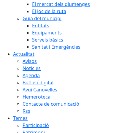
El mercat dels diumenges
El joc de la ruta
Guia del municipi
Entitats
Equipaments
Serveis bàsics
Sanitat i Emergències
Actualitat
Avisos
Notícies
Agenda
Butlletí digital
Avui Canovelles
Hemeroteca
Contacte de comunicació
Rss
Temes
Participació
Patrimoni