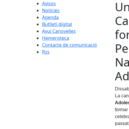
Un
Avisos
Notícies
Ca
Agenda
Butlletí digital
fo
Avui Canovelles
Hemeroteca
Pe
Contacte de comunicació
Rss
Na
Ad
Dissab
La can
Adole
formar 
celebr
passat