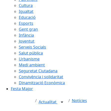
Cultura
Igualtat
Educació
Esports
Gent gran
Infància
Joventut
Serveis Socials
Salut pública
Urbanisme
Medi ambient
Seguretat Ciutadana
Convivència i solidaritat
Dinamització Econòmica
Festa Major
Notícies
Actualitat