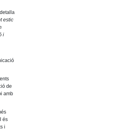
detalla
t estic
n
 i
nicació
cents
ció de
pi amb
més
l és
s i