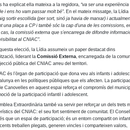
 ha explicat ella mateixa a la regidora,
“va ser una experiència
ble i ens ho vam passar molt bé”
. En el mateix missatge, la Lídia 
aig sortir escollida (per sort, sinó ja havia de marxar) i actualmen
t una plaça a CP i també sóc la cap d'una de les comissions, e
 cas, la comissió externa que s'encarrega de difondre informació
isibilitat al CNIAC”
.
uesta elecció, la Lídia assumeix un paper destacat dins
ització, liderant la
Comissió Externa
, encarregada de la comu
ojecció pública del CNIAC arreu del territori.
AC és l'òrgan de participació que dona veu als infants i adoles
alunya en les polítiques públiques que els afecten. La participa
de Canovelles en aquest espai reforça el compromís del munici
oció de la participació infantil i adolescent.
mblea Extraordinària també va servir per reforçar un dels trets 
rístics del CNIAC: el seu fort sentiment de comunitat. El Consel
s que un espai de participació; és un entorn compartit on infant
cents treballen plegats, generen vincles i comparteixen valors,