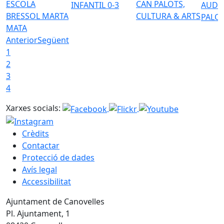
ESCOLA
CAN PALOTS,
INFANTIL 0-3
AUDI
BRESSOL MARTA
CULTURA & ARTS
PALO
MATA
Anterior
Següent
1
2
3
4
Xarxes socials:
Crèdits
Contactar
Protecció de dades
Avís legal
Accessibilitat
Ajuntament de Canovelles
Pl. Ajuntament, 1