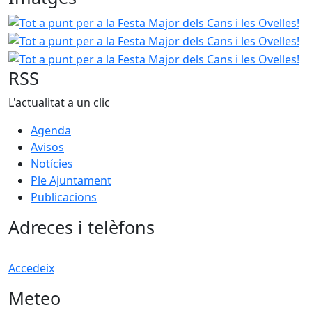
Tot a punt per a la Festa Major dels Cans i les Ovelles!
To
To
RSS
L'actualitat a un clic
Agenda
Avisos
Notícies
Ple Ajuntament
Publicacions
Adreces i telèfons
Accedeix
Meteo