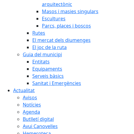
arquitectònic
Masos i masies singulars
Escultures
Parcs, places i boscos
Rutes
El mercat dels diumenges
El joc de la ruta
Guia del municipi
Entitats
Equipaments
Serveis bàsics
Sanitat i Emergències
Actualitat
Avisos
Notícies
Agenda
Butlletí digital
Avui Canovelles
Hemeroteca