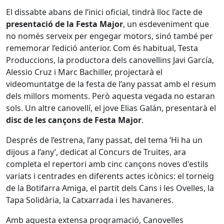
El dissabte abans de l’inici oficial, tindrà lloc l’acte de
presentació de la Festa Major
, un esdeveniment que
no només serveix per engegar motors, sinó també per
rememorar l’edició anterior. Com és habitual, Testa
Produccions, la productora dels canovellins Javi García,
Alessio Cruz i Marc Bachiller, projectarà el
videomuntatge de la festa de l’any passat amb el resum
dels millors moments. Però aquesta vegada no estaran
sols. Un altre canovellí, el jove Elias Galán, presentarà el
disc de les cançons de Festa Major
.
Després de l’estrena, l’any passat, del tema ‘Hi ha un
dijous a l’any’, dedicat al Concurs de Truites, ara
completa el repertori amb cinc cançons noves d'estils
variats i centrades en diferents actes icònics: el torneig
de la Botifarra Amiga, el partit dels Cans i les Ovelles, la
Tapa Solidària, la Catxarrada i les havaneres.
Amb aquesta extensa programació, Canovelles