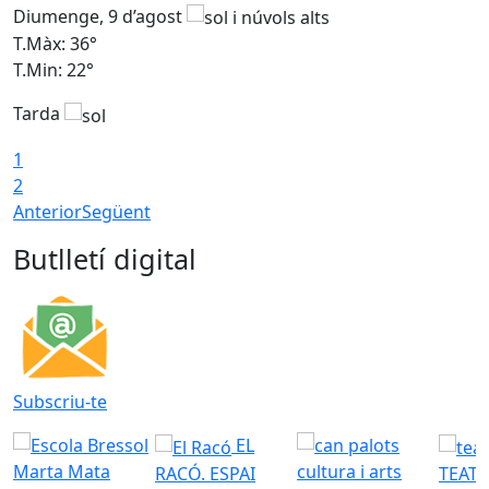
Diumenge, 9 d’agost
D
T.Màx: 36°
T
T.Min: 22°
T
Tarda
T
1
2
Anterior
Següent
Butlletí digital
Subscriu-te
EL
RACÓ. ESPAI
TEATR