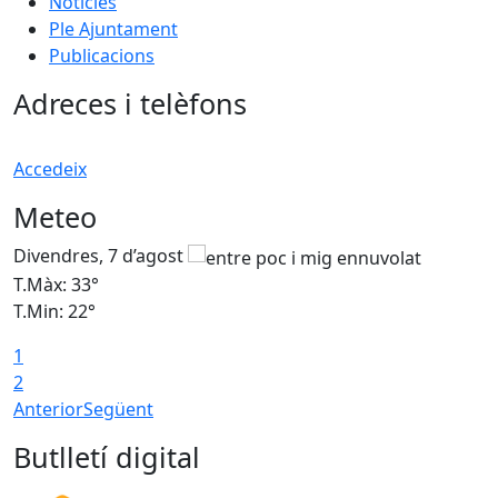
Notícies
Ple Ajuntament
Publicacions
Adreces i telèfons
Accedeix
Meteo
Divendres, 7 d’agost
D
T.Màx: 33°
T
T.Min: 22°
T
1
2
Anterior
Següent
Butlletí digital