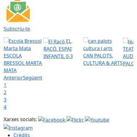
Subscriu-te
EL
RACÓ. ESPAI
TEATR
ESCOLA
CAN PALOTS,
INFANTIL 0-3
AUDI
BRESSOL MARTA
CULTURA & ARTS
PALO
MATA
Anterior
Següent
1
2
3
4
Xarxes socials:
Crèdits