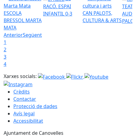
RACÓ. ESPAI
TEATR
ESCOLA
CAN PALOTS,
INFANTIL 0-3
AUDI
BRESSOL MARTA
CULTURA & ARTS
PALO
MATA
Anterior
Següent
1
2
3
4
Xarxes socials:
Crèdits
Contactar
Protecció de dades
Avís legal
Accessibilitat
Ajuntament de Canovelles