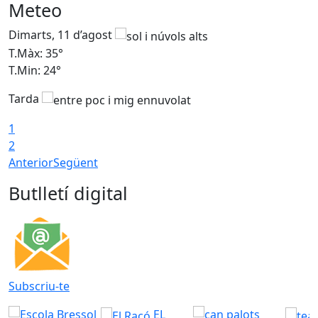
Meteo
Dimarts, 11 d’agost
D
T.Màx: 35°
T
T.Min: 24°
T
Tarda
T
1
2
Anterior
Següent
Butlletí digital
Subscriu-te
EL