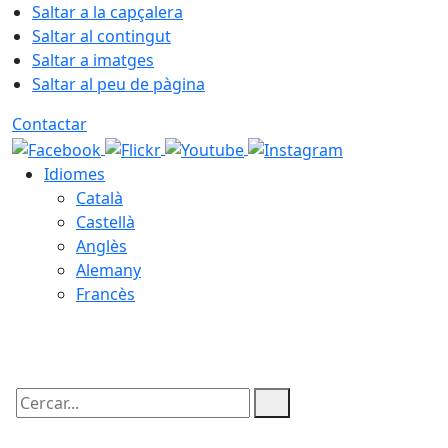
Saltar a la capçalera
Saltar al contingut
Saltar a imatges
Saltar al peu de pàgina
Contactar
Idiomes
Català
Castellà
Anglès
Alemany
Francès
09.08.2026 | 06:25
Cercar: