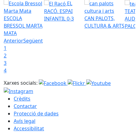
EL
RACÓ. ESPAI
TEATR
ESCOLA
CAN PALOTS,
INFANTIL 0-3
AUDI
BRESSOL MARTA
CULTURA & ARTS
PALO
MATA
Anterior
Següent
1
2
3
4
Xarxes socials:
Crèdits
Contactar
Protecció de dades
Avís legal
Accessibilitat