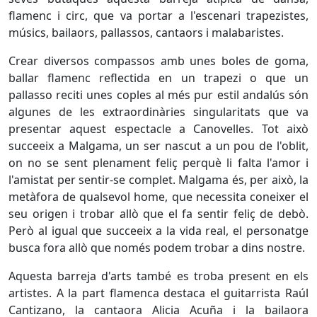
flamenc i circ, que va portar a l'escenari trapezistes,
músics, bailaors, pallassos, cantaors i malabaristes.
Crear diversos compassos amb unes boles de goma,
ballar flamenc reflectida en un trapezi o que un
pallasso reciti unes coples al més pur estil andalús són
algunes de les extraordinàries singularitats que va
presentar aquest espectacle a Canovelles. Tot això
succeeix a Malgama, un ser nascut a un pou de l'oblit,
on no se sent plenament feliç perquè li falta l'amor i
l'amistat per sentir-se complet. Malgama és, per això, la
metàfora de qualsevol home, que necessita coneixer el
seu origen i trobar allò que el fa sentir feliç de debò.
Però al igual que succeeix a la vida real, el personatge
busca fora allò que només podem trobar a dins nostre.
Aquesta barreja d'arts també es troba present en els
artistes. A la part flamenca destaca el guitarrista Raúl
Cantizano, la cantaora Alicia Acuña i la bailaora