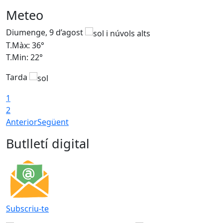
Meteo
Diumenge, 9 d’agost
D
T.Màx: 36°
T
T.Min: 22°
T
Tarda
T
1
2
Anterior
Següent
Butlletí digital
Subscriu-te