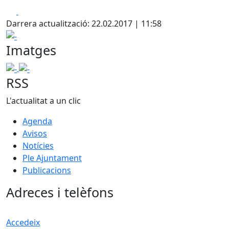
Facebook
X
Darrera actualització: 22.02.2017 | 11:58
-
Imatges
-
-
RSS
L'actualitat a un clic
Agenda
Avisos
Notícies
Ple Ajuntament
Publicacions
Adreces i telèfons
Accedeix