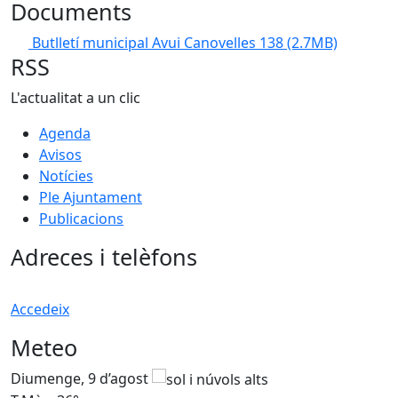
Documents
Butlletí municipal Avui Canovelles 138
(2.7MB)
RSS
L'actualitat a un clic
Agenda
Avisos
Notícies
Ple Ajuntament
Publicacions
Adreces i telèfons
Accedeix
Meteo
Diumenge, 9 d’agost
D