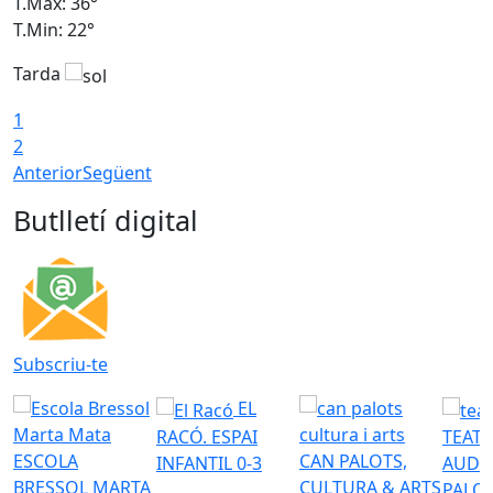
T.Màx: 36°
T
T.Min: 22°
T
Tarda
T
1
2
Anterior
Següent
Butlletí digital
Subscriu-te
EL
RACÓ. ESPAI
TEATR
ESCOLA
CAN PALOTS,
INFANTIL 0-3
AUDI
BRESSOL MARTA
CULTURA & ARTS
PALO