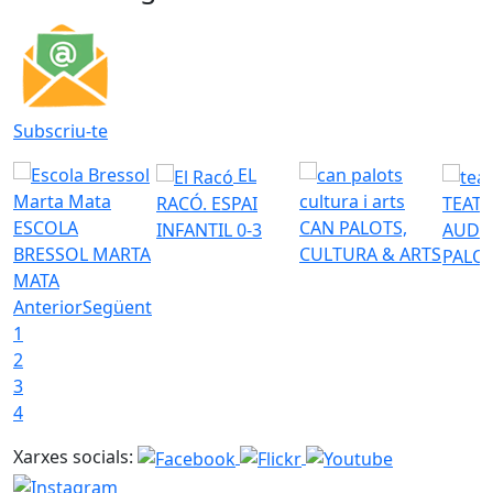
Subscriu-te
EL
RACÓ. ESPAI
TEATR
ESCOLA
CAN PALOTS,
INFANTIL 0-3
AUDI
BRESSOL MARTA
CULTURA & ARTS
PALO
MATA
Anterior
Següent
1
2
3
4
Xarxes socials: