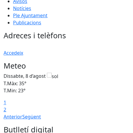
Avisos
Notícies
Ple Ajuntament
Publicacions
Adreces i telèfons
Accedeix
Meteo
Dissabte, 8 d’agost
D
T.Màx: 35°
T
T.Min: 23°
T
1
2
Anterior
Següent
Butlletí digital