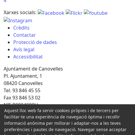
4
Xarxes socials:
Crèdits
Contactar
Protecció de dades
Avís legal
Accessibilitat
Ajuntament de Canovelles
Pl. Ajuntament, 1
08420 Canovelles
Tel. 93 846 45 55
Fax 93 846 53 02
NIF P0804000H
Aquest lloc web fa servir cookies pròpies i de tercers per
Amb la col·laboració de:
facilitar-te una experiència de navegació òptima i recollir
informació anònima per millorar i adaptar-nos a les teves
preferències i pautes de navegació. Navegar sense acceptar