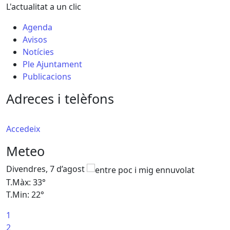
L'actualitat a un clic
Agenda
Avisos
Notícies
Ple Ajuntament
Publicacions
Adreces i telèfons
Accedeix
Meteo
Divendres, 7 d’agost
D
T.Màx: 33°
T
T.Min: 22°
T
1
2