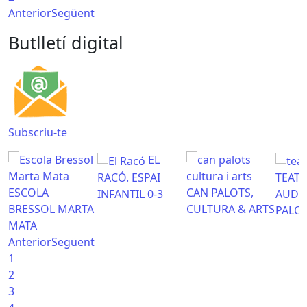
Anterior
Següent
Butlletí digital
Subscriu-te
EL
RACÓ. ESPAI
TEATR
ESCOLA
CAN PALOTS,
INFANTIL 0-3
AUDI
BRESSOL MARTA
CULTURA & ARTS
PALO
MATA
Anterior
Següent
1
2
3