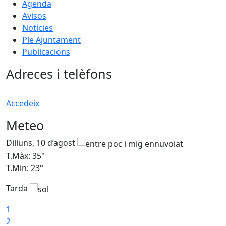
Agenda
Avisos
Notícies
Ple Ajuntament
Publicacions
Adreces i telèfons
Accedeix
Meteo
Dilluns, 10 d’agost
D
T.Màx: 35°
T
T.Min: 23°
T
Tarda
T
1
2