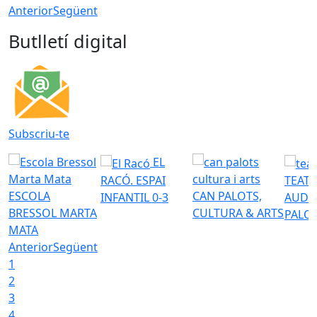
Anterior
Següent
Butlletí digital
Subscriu-te
EL
RACÓ. ESPAI
TEATR
ESCOLA
CAN PALOTS,
INFANTIL 0-3
AUDI
BRESSOL MARTA
CULTURA & ARTS
PALO
MATA
Anterior
Següent
1
2
3
4