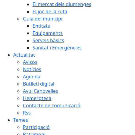
El mercat dels diumenges
El joc de la ruta
Guia del municipi
Entitats
Equipaments
Serveis bàsics
Sanitat i Emergències
Actualitat
Avisos
Notícies
Agenda
Butlletí digital
Avui Canovelles
Hemeroteca
Contacte de comunicació
Rss
Temes
Participació
Patrimoni