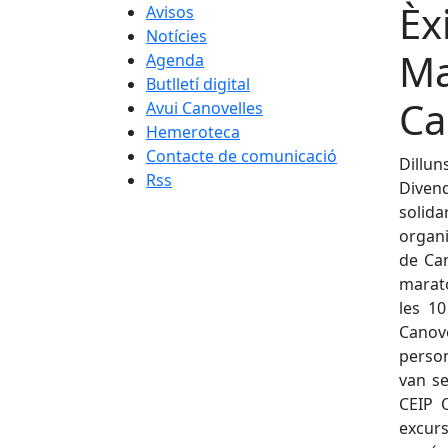
Èx
Avisos
Notícies
Ma
Agenda
Butlletí digital
Ca
Avui Canovelles
Hemeroteca
Contacte de comunicació
Dillun
Rss
Diven
solid
organi
de Can
marató
les 10
Canove
person
van se
CEIP 
excursi