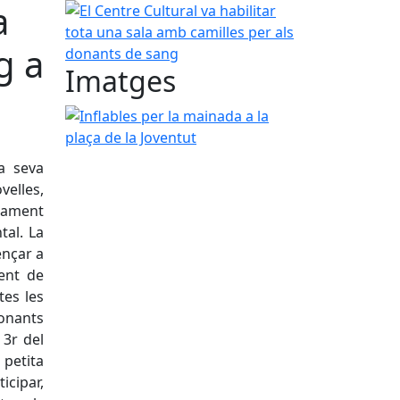
a
El Centre Cultural va habilitar tota una sala amb 
g a
Imatges
Inflables per la mainada a la plaça de la Joventut
a seva
elles,
ntament
tal. La
ençar a
ment de
tes les
donants
 3r del
petita
icipar,