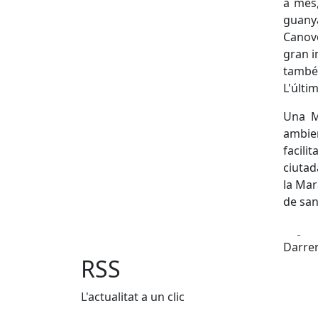
a més,
guany
Canov
gran i
també 
L'últi
Una Ma
ambien
facili
ciuta
la Mar
de san
Fa
Darrer
RSS
L'actualitat a un clic