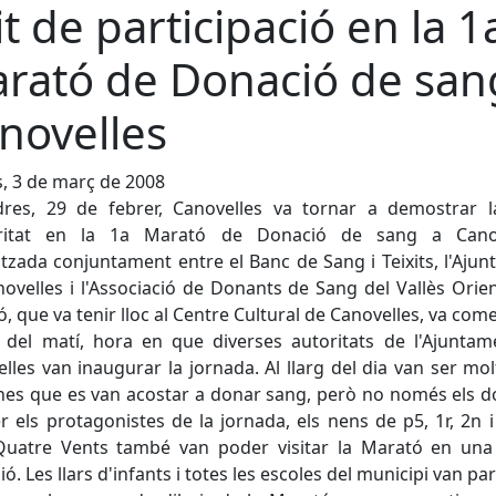
it de participació en la 1
rató de Donació de san
novelles
s, 3 de març de 2008
dres, 29 de febrer, Canovelles va tornar a demostrar l
aritat en la 1a Marató de Donació de sang a Canov
tzada conjuntament entre el Banc de Sang i Teixits, l'Aju
ovelles i l'Associació de Donants de Sang del Vallès Orien
, que va tenir lloc al Centre Cultural de Canovelles, va com
 del matí, hora en que diverses autoritats de l'Ajunta
lles van inaugurar la jornada. Al llarg del dia van ser mol
es que es van acostar a donar sang, però no només els 
r els protagonistes de la jornada, els nens de p5, 1r, 2n i
Quatre Vents també van poder visitar la Marató en una 
ó. Les llars d'infants i totes les escoles del municipi van part