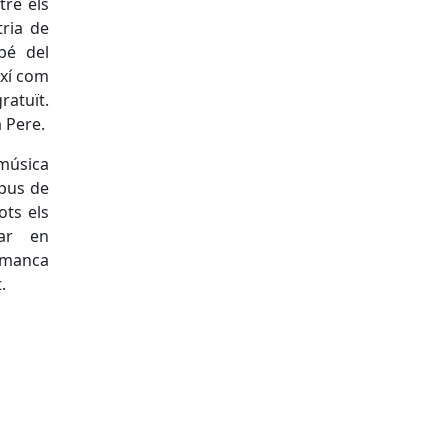
tre els
tria de
bé del
ixí com
ratuït.
 Pere.
 música
ipus de
ots els
par en
a manca
.