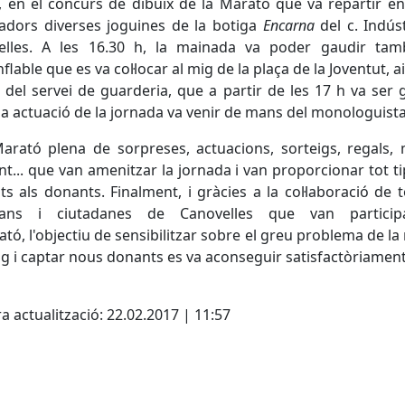
 en el concurs de dibuix de la Marató que va repartir en
adors diverses joguines de la botiga
Encarna
del c. Indús
elles. A les 16.30 h, la mainada va poder gaudir tam
nflable que es va col·locar al mig de la plaça de la Joventut, a
del servei de guarderia, que a partir de les 17 h va ser g
ma actuació de la jornada va venir de mans del monologuista
rató plena de sorpreses, actuacions, sorteigs, regals,
t... que van amenitzar la jornada i van proporcionar tot t
tats als donants. Finalment, i gràcies a la col·laboració de t
dans i ciutadanes de Canovelles que van partici
ató, l'objectiu de sensibilitzar sobre el greu problema de l
g i captar nous donants es va aconseguir satisfactòriament
cebook
X
a actualització: 22.02.2017 | 11:57