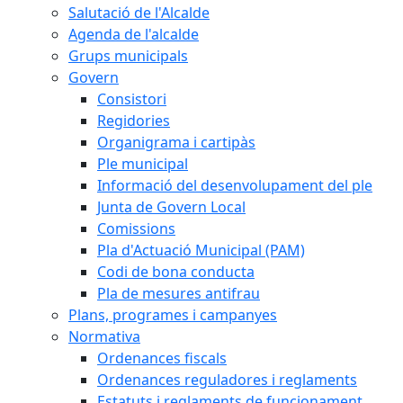
Salutació de l'Alcalde
Agenda de l'alcalde
Grups municipals
Govern
Consistori
Regidories
Organigrama i cartipàs
Ple municipal
Informació del desenvolupament del ple
Junta de Govern Local
Comissions
Pla d'Actuació Municipal (PAM)
Codi de bona conducta
Pla de mesures antifrau
Plans, programes i campanyes
Normativa
Ordenances fiscals
Ordenances reguladores i reglaments
Estatuts i reglaments de funcionament