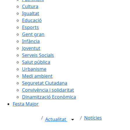
Cultura
Igualtat
Educació
Esports
Gent gran
Infància
Joventut
Serveis Socials
Salut pública
Urbanisme
Medi ambient
Seguretat Ciutadana
Convivència i solidaritat
Dinamització Econòmica
Festa Major
Notícies
Actualitat