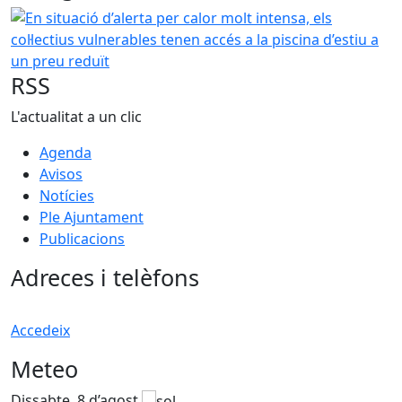
En situació d’alerta per calor molt intensa, els col·lectius 
RSS
L'actualitat a un clic
Agenda
Avisos
Notícies
Ple Ajuntament
Publicacions
Adreces i telèfons
Accedeix
Meteo
Dissabte, 8 d’agost
D