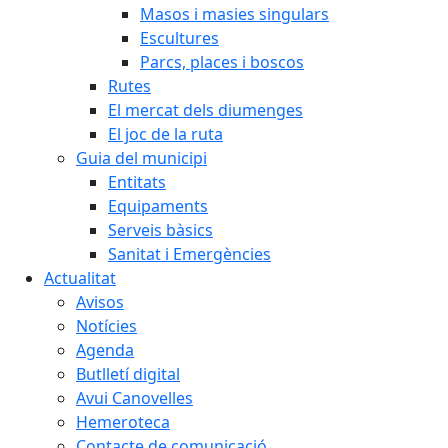
Masos i masies singulars
Escultures
Parcs, places i boscos
Rutes
El mercat dels diumenges
El joc de la ruta
Guia del municipi
Entitats
Equipaments
Serveis bàsics
Sanitat i Emergències
Actualitat
Avisos
Notícies
Agenda
Butlletí digital
Avui Canovelles
Hemeroteca
Contacte de comunicació