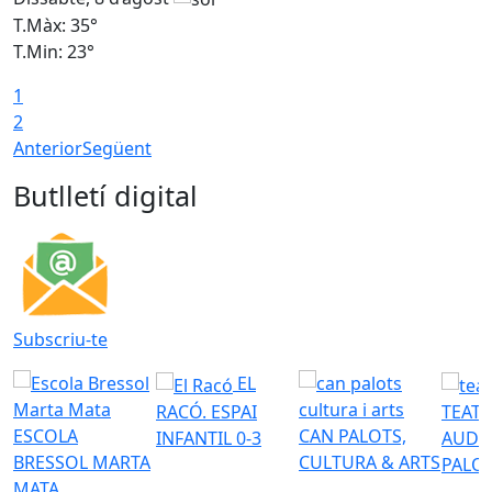
T.Màx: 35°
T
T.Min: 23°
T
1
2
Anterior
Següent
Butlletí digital
Subscriu-te
EL
RACÓ. ESPAI
TEATR
ESCOLA
CAN PALOTS,
INFANTIL 0-3
AUDI
BRESSOL MARTA
CULTURA & ARTS
PALO
MATA