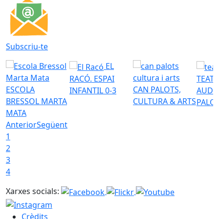
Subscriu-te
EL
RACÓ. ESPAI
TEATR
ESCOLA
CAN PALOTS,
INFANTIL 0-3
AUDI
BRESSOL MARTA
CULTURA & ARTS
PALO
MATA
Anterior
Següent
1
2
3
4
Xarxes socials:
Crèdits