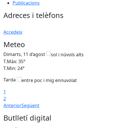
Publicacions
Adreces i telèfons
Accedeix
Meteo
Dimarts, 11 d’agost
D
T.Màx: 35°
T
T.Min: 24°
T
Tarda
T
1
2
Anterior
Següent
Butlletí digital