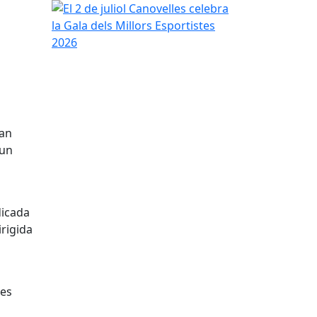
El 2 de juliol Canovelles celebra la Gala dels Millo
Can
 un
dicada
irigida
les