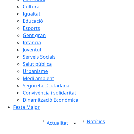
Cultura
Igualtat
Educació
Esports
Gent gran
Infància
Joventut
Serveis Socials
Salut pública
Urbanisme
Medi ambient
Seguretat Ciutadana
Convivència i solidaritat
Dinamització Econòmica
Festa Major
Notícies
Actualitat