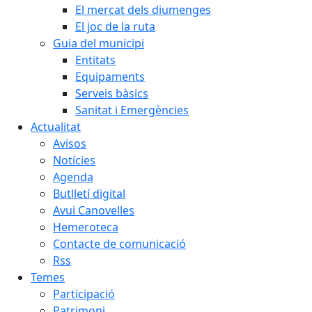
El mercat dels diumenges
El joc de la ruta
Guia del municipi
Entitats
Equipaments
Serveis bàsics
Sanitat i Emergències
Actualitat
Avisos
Notícies
Agenda
Butlletí digital
Avui Canovelles
Hemeroteca
Contacte de comunicació
Rss
Temes
Participació
Patrimoni