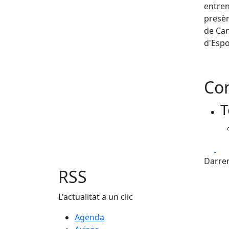
entren
presèn
de Can
d'Espo
Con
T
Fa
Darrer
RSS
L'actualitat a un clic
Agenda