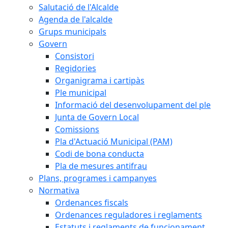
Salutació de l'Alcalde
Agenda de l'alcalde
Grups municipals
Govern
Consistori
Regidories
Organigrama i cartipàs
Ple municipal
Informació del desenvolupament del ple
Junta de Govern Local
Comissions
Pla d'Actuació Municipal (PAM)
Codi de bona conducta
Pla de mesures antifrau
Plans, programes i campanyes
Normativa
Ordenances fiscals
Ordenances reguladores i reglaments
Estatuts i reglaments de funcionament