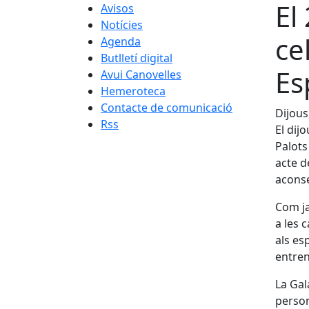
El
Avisos
Notícies
ce
Agenda
Butlletí digital
Es
Avui Canovelles
Hemeroteca
Contacte de comunicació
Dijous
Rss
El dijo
Palots
acte d
aconse
Com ja
a les 
als es
entren
La Gal
person