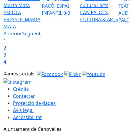
RACÓ. ESPAI
TEATR
ESCOLA
CAN PALOTS,
INFANTIL 0-3
AUDI
BRESSOL MARTA
CULTURA & ARTS
PALO
MATA
Anterior
Següent
1
2
3
4
Xarxes socials:
Crèdits
Contactar
Protecció de dades
Avís legal
Accessibilitat
Ajuntament de Canovelles