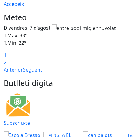
Accedeix
Meteo
Divendres, 7 d’agost
D
T.Màx: 33°
T
T.Min: 22°
T
1
2
Anterior
Següent
Butlletí digital
Subscriu-te
EL