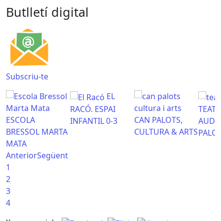
Butlletí digital
Subscriu-te
EL
RACÓ. ESPAI
TEATR
ESCOLA
CAN PALOTS,
INFANTIL 0-3
AUDI
BRESSOL MARTA
CULTURA & ARTS
PALO
MATA
Anterior
Següent
1
2
3
4