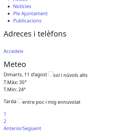
Notícies
Ple Ajuntament
Publicacions
Adreces i telèfons
Accedeix
Meteo
Dimarts, 11 d’agost
D
T.Màx: 35°
T
T.Min: 24°
T
Tarda
T
1
2
Anterior
Següent