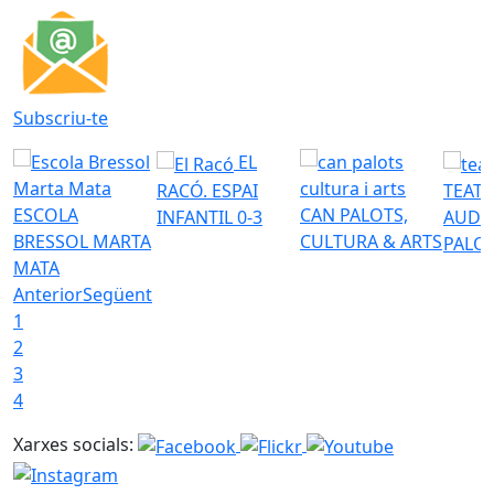
Subscriu-te
EL
RACÓ. ESPAI
TEATR
ESCOLA
CAN PALOTS,
INFANTIL 0-3
AUDI
BRESSOL MARTA
CULTURA & ARTS
PALO
MATA
Anterior
Següent
1
2
3
4
Xarxes socials: