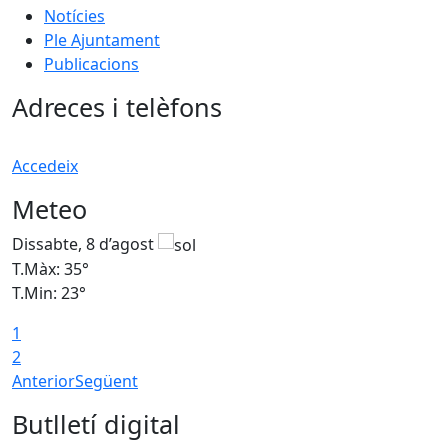
Notícies
Ple Ajuntament
Publicacions
Adreces i telèfons
Accedeix
Meteo
Dissabte, 8 d’agost
D
T.Màx: 35°
T
T.Min: 23°
T
1
2
Anterior
Següent
Butlletí digital