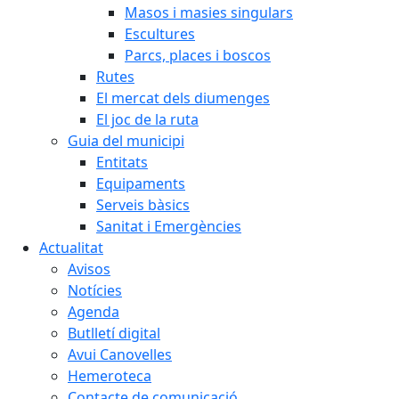
Masos i masies singulars
Escultures
Parcs, places i boscos
Rutes
El mercat dels diumenges
El joc de la ruta
Guia del municipi
Entitats
Equipaments
Serveis bàsics
Sanitat i Emergències
Actualitat
Avisos
Notícies
Agenda
Butlletí digital
Avui Canovelles
Hemeroteca
Contacte de comunicació