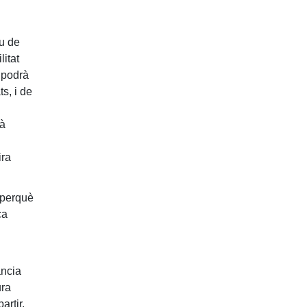
iu de
litat
c podrà
s, i de
rà
ira
 perquè
ca
ància
ura
rtir,