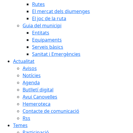
Rutes
El mercat dels diumenges
El joc de la ruta
Guia del municipi
Entitats
Equipaments
Serveis bàsics
Sanitat i Emergències
Actualitat
Avisos
Notícies
Agenda
Butlletí digital
Avui Canovelles
Hemeroteca
Contacte de comunicació
Rss
Temes
Participació