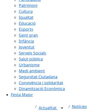
Patrimoni
Cultura
Igualtat
Educació
Esports
Gent gran
Infància
Joventut
Serveis Socials
Salut pública
Urbanisme
Medi ambient
Seguretat Ciutadana
Convivència i solidaritat
Dinamització Econòmica
Festa Major
Notícies
Actualitat