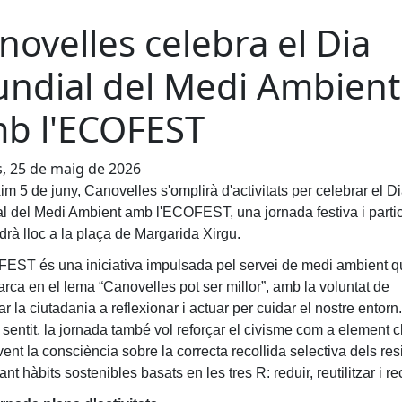
novelles celebra el Dia
ndial del Medi Ambient
b l'ECOFEST
s, 25 de maig de 2026
im 5 de juny, Canovelles s'omplirà d'activitats per celebrar el D
l del Medi Ambient amb l'ECOFEST, una jornada festiva i partic
drà lloc a la plaça de Margarida Xirgu.
EST és una iniciativa impulsada pel servei de medi ambient q
rca en el lema “Canovelles pot ser millor”, amb la voluntat de
r la ciutadania a reflexionar i actuar per cuidar el nostre entorn
sentit, la jornada també vol reforçar el civisme com a element c
nt la consciència sobre la correcta recollida selectiva dels res
nt hàbits sostenibles basats en les tres R: reduir, reutilitzar i rec