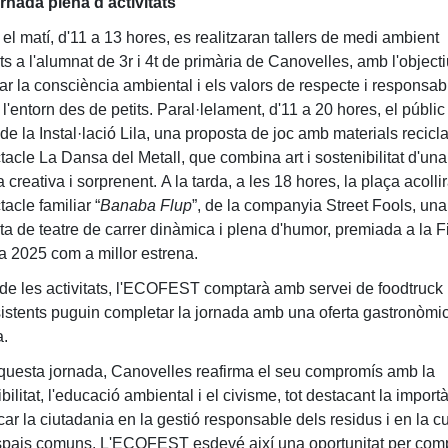
rnada plena d'activitats
el matí, d'11 a 13 hores, es realitzaran tallers de medi ambient
s a l'alumnat de 3r i 4t de primària de Canovelles, amb l'object
r la consciència ambiental i els valors de respecte i responsabi
l'entorn des de petits.
Paral·lelament, d'11 a 20 hores, el públi
de la Instal·lació Lila, una proposta de joc amb materials reciclat
tacle La Dansa del Metall, que combina art i sostenibilitat d'una
 creativa i sorprenent.
A la tarda, a les 18 hores, la plaça acolli
tacle familiar “
Banaba Flup
”, de la companyia Street Fools, una
ta de teatre de carrer dinàmica i plena d'humor, premiada a la F
a 2025 com a millor estrena.
de les activitats, l'ECOFEST comptarà amb servei de foodtruck
sistents puguin completar la jornada amb una oferta gastronòmi
a.
uesta jornada, Canovelles reafirma el seu compromís amb la
bilitat, l'educació ambiental i el civisme, tot destacant la import
car la ciutadania en la gestió responsable dels residus i en la c
spais comuns. L'ECOFEST esdevé així una oportunitat per compa