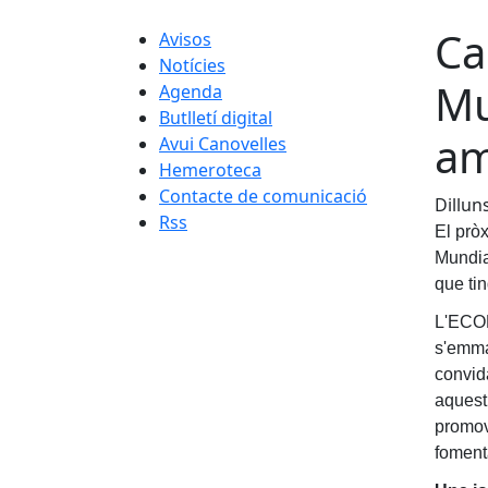
Ca
Avisos
Notícies
Mu
Agenda
Butlletí digital
am
Avui Canovelles
Hemeroteca
Contacte de comunicació
Dillun
Rss
El pròx
Mundia
que tin
L'ECOF
s'emma
convida
aquest 
promove
fomenta