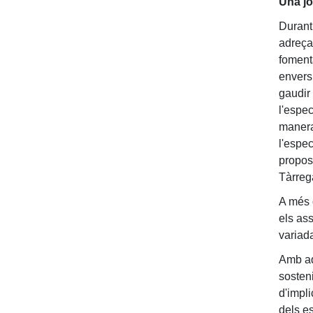
Una jo
Durant 
adreçat
fomenta
envers 
gaudir 
l'espec
manera
l'espec
propos
Tàrreg
A més 
els as
variad
Amb aq
sosteni
d'impli
dels e