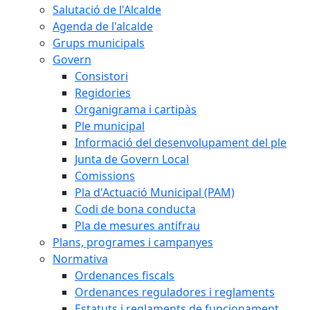
Salutació de l'Alcalde
Agenda de l'alcalde
Grups municipals
Govern
Consistori
Regidories
Organigrama i cartipàs
Ple municipal
Informació del desenvolupament del ple
Junta de Govern Local
Comissions
Pla d'Actuació Municipal (PAM)
Codi de bona conducta
Pla de mesures antifrau
Plans, programes i campanyes
Normativa
Ordenances fiscals
Ordenances reguladores i reglaments
Estatuts i reglaments de funcionament