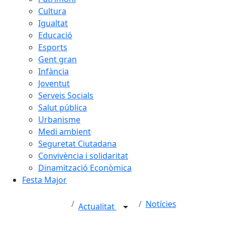
Cultura
Igualtat
Educació
Esports
Gent gran
Infància
Joventut
Serveis Socials
Salut pública
Urbanisme
Medi ambient
Seguretat Ciutadana
Convivència i solidaritat
Dinamització Econòmica
Festa Major
Notícies
Actualitat