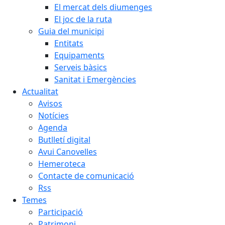
El mercat dels diumenges
El joc de la ruta
Guia del municipi
Entitats
Equipaments
Serveis bàsics
Sanitat i Emergències
Actualitat
Avisos
Notícies
Agenda
Butlletí digital
Avui Canovelles
Hemeroteca
Contacte de comunicació
Rss
Temes
Participació
Patrimoni