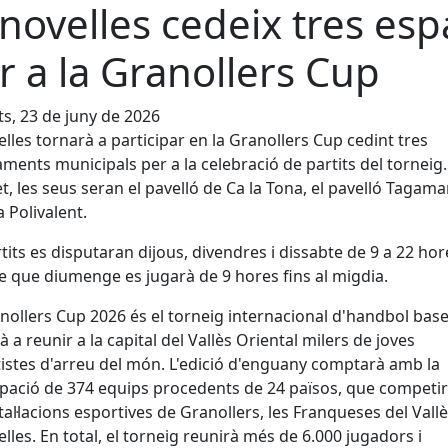
novelles cedeix tres esp
r a la Granollers Cup
s, 23 de juny de 2026
lles tornarà a participar en la Granollers Cup cedint tres
ments municipals per a la celebració de partits del torneig.
t, les seus seran el pavelló de Ca la Tona, el pavelló Tagama
a Polivalent.
rtits es disputaran dijous, divendres i dissabte de 9 a 22 hor
 que diumenge es jugarà de 9 hores fins al migdia.
nollers Cup 2026 és el torneig internacional d'handbol bas
à a reunir a la capital del Vallès Oriental milers de joves
istes d'arreu del món. L'edició d'enguany comptarà amb la
ipació de 374 equips procedents de 24 països, que competi
stal·lacions esportives de Granollers, les Franqueses del Vallè
lles. En total, el torneig reunirà més de 6.000 jugadors i