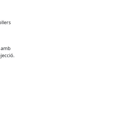
llers
s amb
jecció.