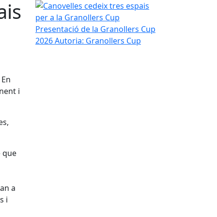
ais
Canovelles cedeix tres espais per a la Granollers 
Presentació de la Granollers Cup
2026
Autoria: Granollers Cup
 En
nent i
es,
e que
ran a
s i