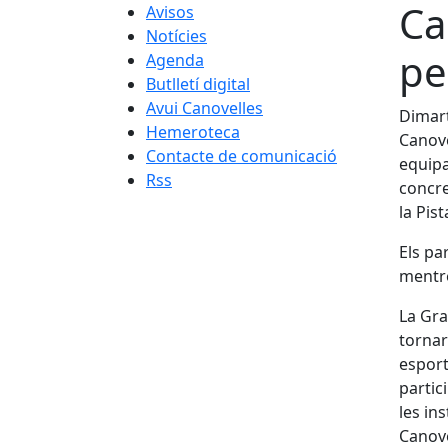
Ca
Avisos
Notícies
pe
Agenda
Butlletí digital
Avui Canovelles
Dimart
Hemeroteca
Canove
Contacte de comunicació
equipa
Rss
concre
la Pist
Els pa
mentre
La Gra
tornar
esport
partic
les in
Canove