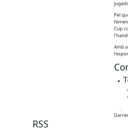
jugado
Pel qu
femeni
Cup co
l'hand
Amb aq
l'espo
Con
T
Fa
Darrer
RSS