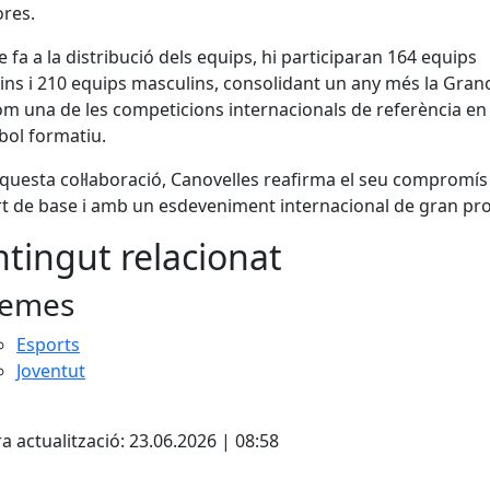
res.
e fa a la distribució dels equips, hi participaran 164 equips
ns i 210 equips masculins, consolidant un any més la Grano
m una de les competicions internacionals de referència en
bol formatiu.
uesta col·laboració, Canovelles reafirma el seu compromí
rt de base i amb un esdeveniment internacional de gran pro
tingut relacionat
emes
Esports
Joventut
cebook
X
a actualització: 23.06.2026 | 08:58