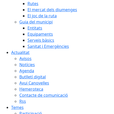
Rutes
El mercat dels diumenges
El joc de la ruta
Guia del municipi
Entitats
Equipaments
Serveis bàsics
Sanitat i Emergències
Actualitat
Avisos
Notícies
Agenda
Butlletí digital
Avui Canovelles
Hemeroteca
Contacte de comunicació
Rss
Temes
Participació