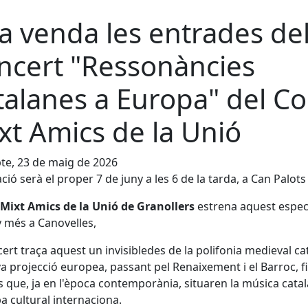
la venda les entrades de
ncert "Ressonàncies
talanes a Europa" del Co
xt Amics de la Unió
te, 23 de maig de 2026
ació serà el proper 7 de juny a les 6 de la tarda, a Can Palots
 Mixt Amics de la Unió de Granollers
estrena aquest espec
 més a Canovelles,
cert traça aquest un invisibledes de la polifonia medieval ca
eva projecció europea, passant pel Renaixement i el Barroc, f
s que, ja en l'època contemporània, situaren la música cata
a cultural internaciona.