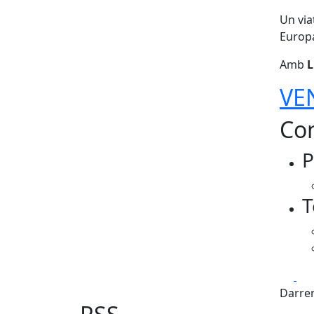
Un via
Europ
Amb
L
VE
Con
P
T
Fa
Darrer