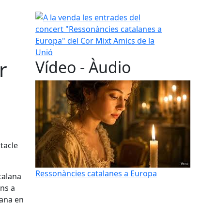
l
A la venda les entrades del concert "Ressonàncies
r
Vídeo - Àudio
tacle
Ressonàncies catalanes a Europa
talana
ins a
lana en