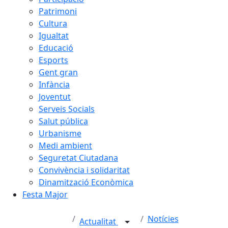
Patrimoni
Cultura
Igualtat
Educació
Esports
Gent gran
Infància
Joventut
Serveis Socials
Salut pública
Urbanisme
Medi ambient
Seguretat Ciutadana
Convivència i solidaritat
Dinamització Econòmica
Festa Major
Notícies
Actualitat