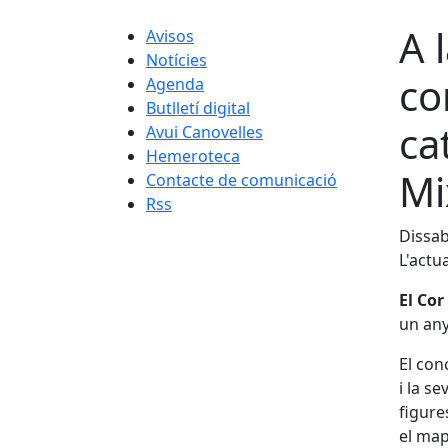
A 
Avisos
Notícies
co
Agenda
Butlletí digital
ca
Avui Canovelles
Hemeroteca
Mi
Contacte de comunicació
Rss
Dissab
L'actu
El Cor
un any
El con
i la s
figure
el map