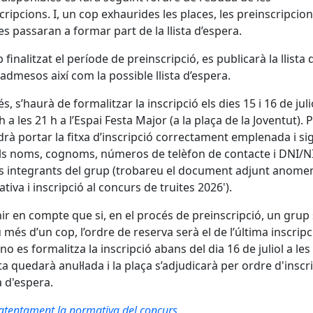
cripcions. I, un cop exhaurides les places, les preinscripcio
s passaran a formar part de la llista d’espera.
 finalitzat el període de preinscripció, es publicarà la llista 
admesos així com la possible llista d’espera.
s, s’haurà de formalitzar la inscripció els dies 15 i 16 de juli
h a les 21 h a l’Espai Festa Major (a la plaça de la Joventut). P
drà portar la fitxa d’inscripció correctament emplenada i si
s noms, cognoms, números de telèfon de contacte i DNI/N
ls integrants del grup (trobareu el document adjunt anome
tiva i inscripció al concurs de truites 2026').
nir en compte que si, en el procés de preinscripció, un grup 
u més d’un cop, l’ordre de reserva serà el de l’última inscripci
 no es formalitza la inscripció abans del dia 16 de juliol a les
a quedarà anul·lada i la plaça s’adjudicarà per ordre d'inscr
ta d'espera.
 atentament la normativa del concurs.