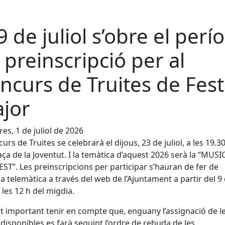
 9 de juliol s’obre el perí
 preinscripció per al
ncurs de Truites de Fes
jor
es, 1 de juliol de 2026
curs de Truites se celebrarà el dijous, 23 de juliol, a les 19.3
laça de la Joventut. I la temàtica d’aquest 2026 serà la “MUSI
ST”. Les preinscripcions per participar s’hauran de fer de
 telemàtica a través del web de l’Ajuntament a partir del 9
a les 12 h del migdia.
t important tenir en compte que, enguany l’assignació de l
 disponibles es farà seguint l’ordre de rebuda de les