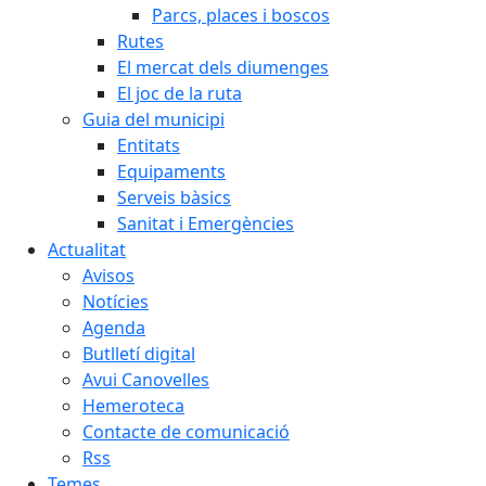
Parcs, places i boscos
Rutes
El mercat dels diumenges
El joc de la ruta
Guia del municipi
Entitats
Equipaments
Serveis bàsics
Sanitat i Emergències
Actualitat
Avisos
Notícies
Agenda
Butlletí digital
Avui Canovelles
Hemeroteca
Contacte de comunicació
Rss
Temes