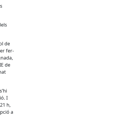
ns
dels
ol de
er fer-
gnada,
IE de
nat
s’hi
ó. I
 21 h,
ipció a