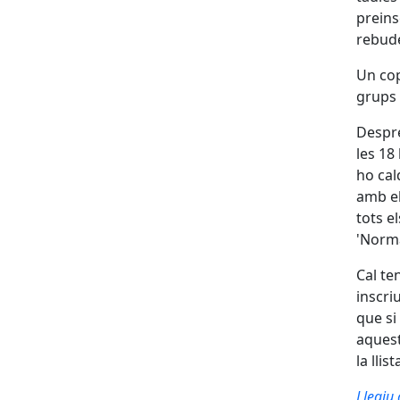
preins
rebude
Un cop
grups 
Despré
les 18 
ho cal
amb el
tots e
'Norma
Cal te
inscri
que si
aquest
la llis
Llegiu