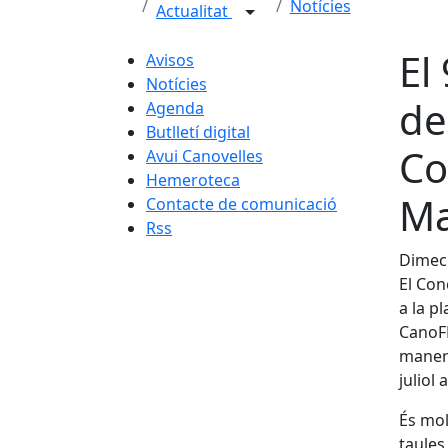
Notícies
Actualitat
El
Avisos
Notícies
de
Agenda
Butlletí digital
Co
Avui Canovelles
Hemeroteca
Ma
Contacte de comunicació
Rss
Dimecr
El Con
a la p
CanoFE
manera
juliol 
És mol
taules