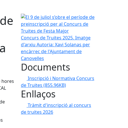
ode
El 9 de juliol s’obre el període de preinscripció p
Concurs de Truites 2025. Imatge
ta
d'arxiu
Autoria: Xavi Solanas per
encàrrec de l'Ajuntament de
Canovelles
Documents
Inscripció i Normativa Concurs
0 hores
de Truites
(855.96KB)
CAL
Enllaços
 de
Tràmit d'inscripció al concurs
de truites 2026
es