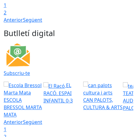
1
2
Anterior
Següent
Butlletí digital
Subscriu-te
EL
RACÓ. ESPAI
TEATR
ESCOLA
CAN PALOTS,
INFANTIL 0-3
AUDI
BRESSOL MARTA
CULTURA & ARTS
PALO
MATA
Anterior
Següent
1
2