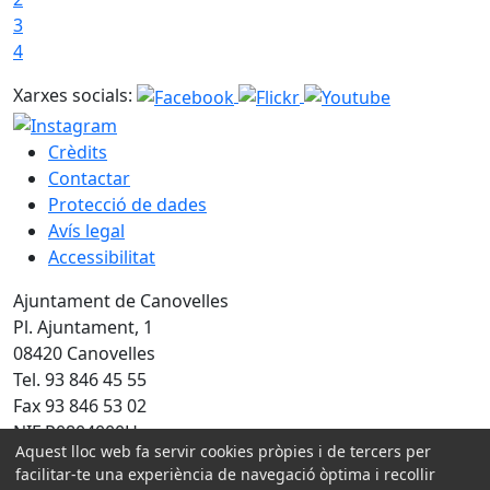
3
4
Xarxes socials:
Crèdits
Contactar
Protecció de dades
Avís legal
Accessibilitat
Ajuntament de Canovelles
Pl. Ajuntament, 1
08420 Canovelles
Tel. 93 846 45 55
Fax 93 846 53 02
NIF P0804000H
Aquest lloc web fa servir cookies pròpies i de tercers per
facilitar-te una experiència de navegació òptima i recollir
Amb la col·laboració de: