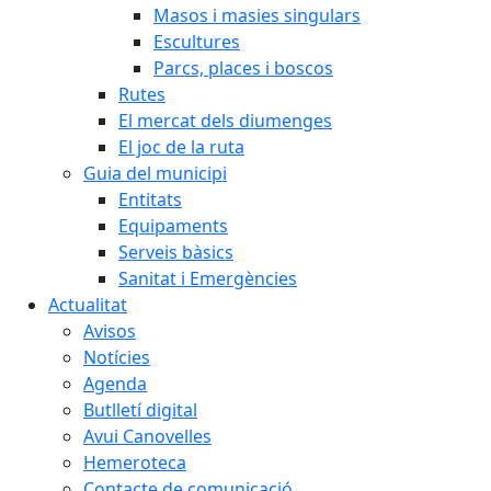
Masos i masies singulars
Escultures
Parcs, places i boscos
Rutes
El mercat dels diumenges
El joc de la ruta
Guia del municipi
Entitats
Equipaments
Serveis bàsics
Sanitat i Emergències
Actualitat
Avisos
Notícies
Agenda
Butlletí digital
Avui Canovelles
Hemeroteca
Contacte de comunicació