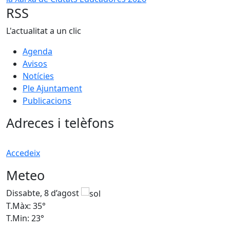
RSS
L'actualitat a un clic
Agenda
Avisos
Notícies
Ple Ajuntament
Publicacions
Adreces i telèfons
Accedeix
Meteo
Dissabte, 8 d’agost
D
T.Màx: 35°
T
T.Min: 23°
T