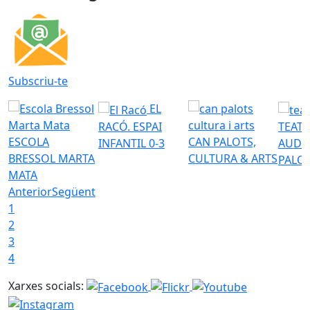
Subscriu-te
EL
RACÓ. ESPAI
TEATR
ESCOLA
CAN PALOTS,
INFANTIL 0-3
AUDI
BRESSOL MARTA
CULTURA & ARTS
PALO
MATA
Anterior
Següent
1
2
3
4
Xarxes socials: