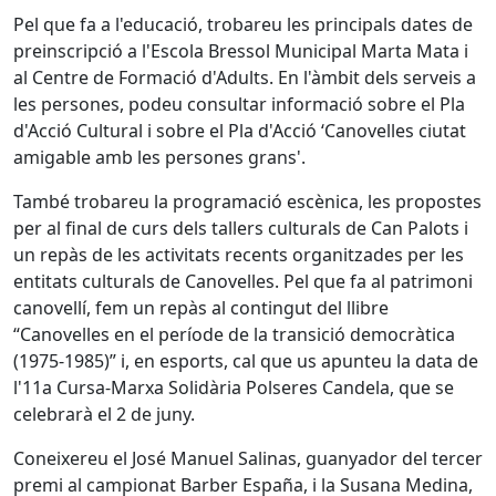
Pel que fa a l'educació, trobareu les principals dates de
preinscripció a l'Escola Bressol Municipal Marta Mata i
al Centre de Formació d'Adults. En l'àmbit dels serveis a
les persones, podeu consultar informació sobre el Pla
d'Acció Cultural i sobre el Pla d'Acció ‘Canovelles ciutat
amigable amb les persones grans'.
També trobareu la programació escènica, les propostes
per al final de curs dels tallers culturals de Can Palots i
un repàs de les activitats recents organitzades per les
entitats culturals de Canovelles. Pel que fa al patrimoni
canovellí, fem un repàs al contingut del llibre
“Canovelles en el període de la transició democràtica
(1975-1985)” i, en esports, cal que us apunteu la data de
l'11a Cursa-Marxa Solidària Polseres Candela, que se
celebrarà el 2 de juny.
Coneixereu el José Manuel Salinas, guanyador del tercer
premi al campionat Barber España, i la Susana Medina,