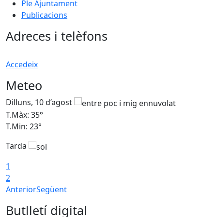
Ple Ajuntament
Publicacions
Adreces i telèfons
Accedeix
Meteo
Dilluns, 10 d’agost
D
T.Màx: 35°
T
T.Min: 23°
T
Tarda
T
1
2
Anterior
Següent
Butlletí digital