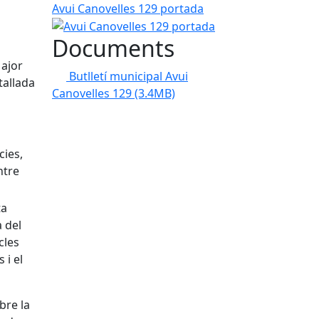
Avui Canovelles 129 portada
Documents
Major
Butlletí municipal Avui
tallada
Canovelles 129
(3.4MB)
cies,
ntre
ta
a del
cles
 i el
bre la