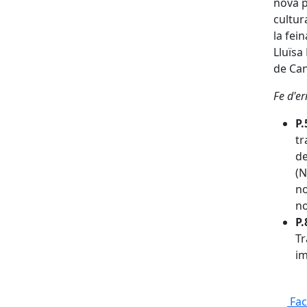
nova p
cultur
la fei
Lluïsa
de Can
Fe d'er
P.
tr
de
(N
no
no
P.
Tr
im
Fa