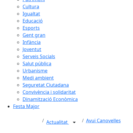
Cultura
Igualtat
Educació
Esports
Gent gran
Infància
Joventut
Serveis Socials
Salut pública
Urbanisme
Medi ambient
Seguretat Ciutadana
Convivència i solidaritat
Dinamització Econòmica
Festa Major
Avui Canovelles
Actualitat