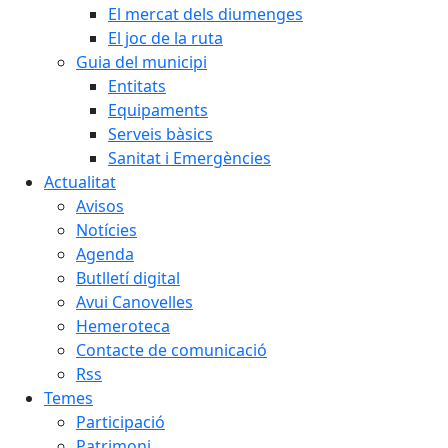
El mercat dels diumenges
El joc de la ruta
Guia del municipi
Entitats
Equipaments
Serveis bàsics
Sanitat i Emergències
Actualitat
Avisos
Notícies
Agenda
Butlletí digital
Avui Canovelles
Hemeroteca
Contacte de comunicació
Rss
Temes
Participació
Patrimoni