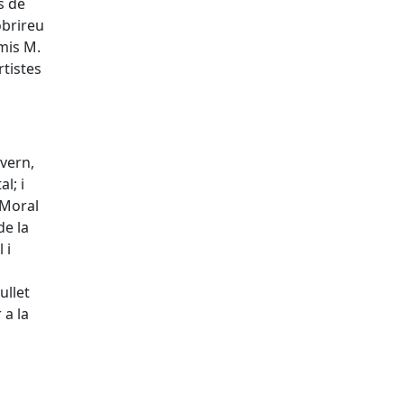
s de
obrireu
emis M.
rtistes
vern,
l; i
 Moral
de la
 i
ullet
 a la