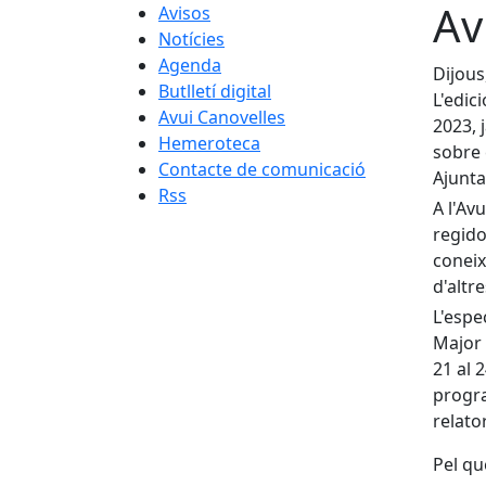
Av
Avisos
Notícies
Agenda
Dijous
Butlletí digital
L'edic
Avui Canovelles
2023, 
Hemeroteca
sobre 
Contacte de comunicació
Ajunta
Rss
A l'Av
regido
coneix
d'altre
L'espe
Major 
21 al 
progra
relato
Pel qu