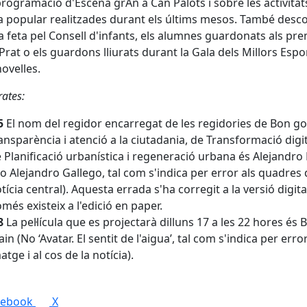
rogramació d'Escena grAn a Can Palots i sobre les activitat
a popular realitzades durant els últims mesos. També desc
na feta pel Consell d'infants, els alumnes guardonats als pr
 Prat o els guardons lliurats durant la Gala dels Millors Espo
ovelles.
rates:
5
El nom del regidor encarregat de les regidories de Bon go
ansparència i atenció a la ciutadania, de Transformació digita
 Planificació urbanística i regeneració urbana és Alejandro
o Alejandro Gallego, tal com s'indica per error als quadres 
tícia central). Aquesta errada s'ha corregit a la versió digital
més existeix a l'edició en paper.
8
La pel·lícula que es projectarà dilluns 17 a les 22 hores és B
ain (No ‘Avatar. El sentit de l'aigua’, tal com s'indica per error
atge i al cos de la notícia).
cebook
X