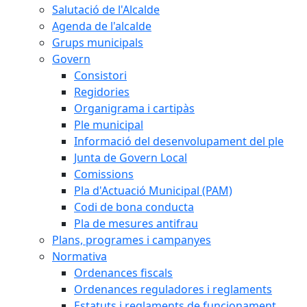
Salutació de l'Alcalde
Agenda de l'alcalde
Grups municipals
Govern
Consistori
Regidories
Organigrama i cartipàs
Ple municipal
Informació del desenvolupament del ple
Junta de Govern Local
Comissions
Pla d'Actuació Municipal (PAM)
Codi de bona conducta
Pla de mesures antifrau
Plans, programes i campanyes
Normativa
Ordenances fiscals
Ordenances reguladores i reglaments
Estatuts i reglaments de funcionament