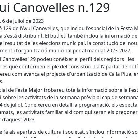
ui Canovelles n.129
, 6 de juliol de 2023
ió 129 de l'Avui Canovelles, que inclou l'espacial de la Festa 
ja s'està distribuint. El butlletí també inclou la informació de
el resultat de les eleccions municipal, la constitució del nou
ment i l'organització municipal per al mandat 2023-2027.
ui Canovelles129 podeu conèixer el perfil dels regidors i les
res que conformen el ple del consistori. I a l'apartat de notí
ereu com avança el projecte d'urbanització de Ca la Piua, e
s.
cial de Festa Major trobareu tota la informació sobre la Fes
i sobre les activitats de la setmana prèvia al cap de setman
24 de juliol. Coneixereu en detall la programació, els especta
mats, les activitats familiar així com qui seran els pregoners
r d'aquest 2023.
e fa als apartats de cultura i societat, s'inclou informació so