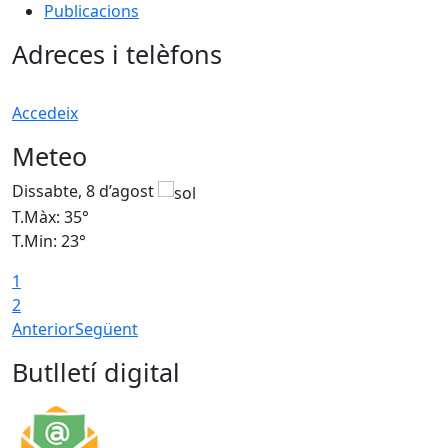
Publicacions
Adreces i telèfons
Accedeix
Meteo
Dissabte, 8 d’agost
D
T.Màx: 35°
T
T.Min: 23°
T
1
2
Anterior
Següent
Butlletí digital