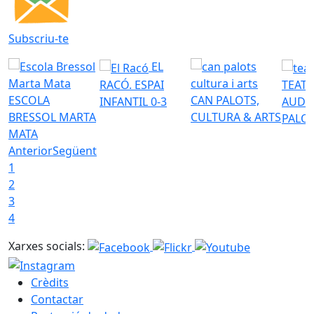
Subscriu-te
EL
RACÓ. ESPAI
TEATR
ESCOLA
CAN PALOTS,
INFANTIL 0-3
AUDI
BRESSOL MARTA
CULTURA & ARTS
PALO
MATA
Anterior
Següent
1
2
3
4
Xarxes socials:
Crèdits
Contactar