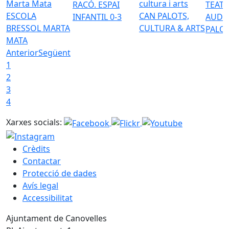
RACÓ. ESPAI
TEATR
ESCOLA
CAN PALOTS,
INFANTIL 0-3
AUDI
BRESSOL MARTA
CULTURA & ARTS
PALO
MATA
Anterior
Següent
1
2
3
4
Xarxes socials:
Crèdits
Contactar
Protecció de dades
Avís legal
Accessibilitat
Ajuntament de Canovelles