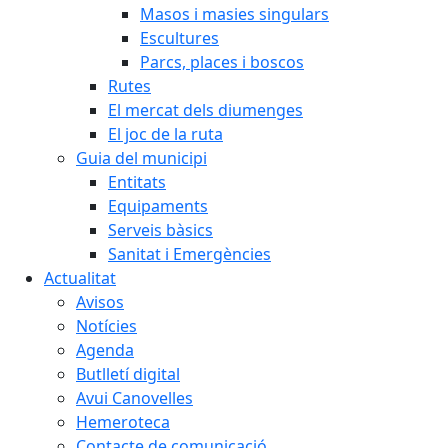
Masos i masies singulars
Escultures
Parcs, places i boscos
Rutes
El mercat dels diumenges
El joc de la ruta
Guia del municipi
Entitats
Equipaments
Serveis bàsics
Sanitat i Emergències
Actualitat
Avisos
Notícies
Agenda
Butlletí digital
Avui Canovelles
Hemeroteca
Contacte de comunicació