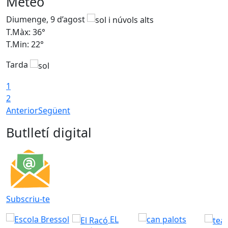
Meteo
Diumenge, 9 d’agost
D
T.Màx: 36°
T
T.Min: 22°
T
Tarda
T
1
2
Anterior
Següent
Butlletí digital
Subscriu-te
EL