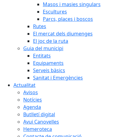
Masos i masies singulars
Escultures
Parcs, places i boscos
Rutes
El mercat dels diumenges
El joc de la ruta
Guia del municipi
Entitats
Equipaments
Serveis bàsics
Sanitat i Emergències
Actualitat
Avisos
Notícies
Agenda
Butlletí digital
Avui Canovelles
Hemeroteca
Contacte de comunicació