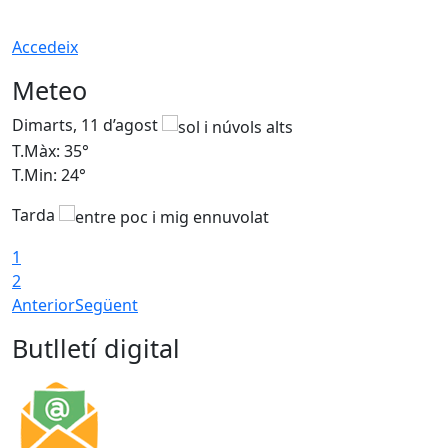
Accedeix
Meteo
Dimarts, 11 d’agost
D
T.Màx: 35°
T
T.Min: 24°
T
Tarda
T
1
2
Anterior
Següent
Butlletí digital