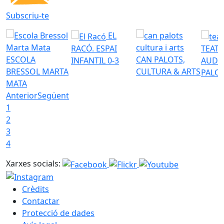
Subscriu-te
EL
RACÓ. ESPAI
TEATR
ESCOLA
CAN PALOTS,
INFANTIL 0-3
AUDI
BRESSOL MARTA
CULTURA & ARTS
PALO
MATA
Anterior
Següent
1
2
3
4
Xarxes socials:
Crèdits
Contactar
Protecció de dades