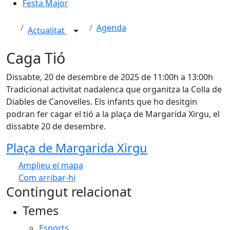
Festa Major
Agenda
Actualitat
Caga Tió
Dissabte, 20 de desembre de 2025 de 11:00h a 13:00h
Tradicional activitat nadalenca que organitza la Colla de
Diables de Canovelles. Els infants que ho desitgin
podran fer cagar el tió a la plaça de Margarida Xirgu, el
dissabte 20 de desembre.
Plaça de Margarida Xirgu
Amplieu el mapa
Com arribar-hi
Leaflet
| ©
OpenStreetMap
contributors
Contingut relacionat
+
Temes
−
Esports